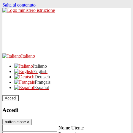
Salta al contenuto
Italiano
Italiano
English
Deutsch
Français
Español
Accedi
Accedi
button close
×
Nome Utente