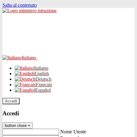
Salta al contenuto
Italiano
Italiano
English
Deutsch
Français
Español
Accedi
Accedi
button close
×
Nome Utente