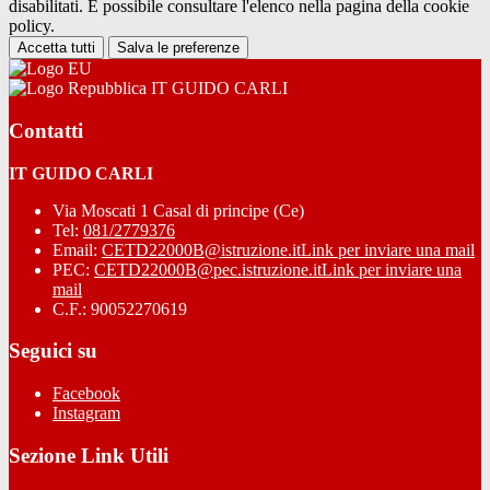
disabilitati. È possibile consultare l'elenco nella pagina della cookie
policy.
Accetta tutti
Salva le preferenze
IT GUIDO CARLI
Contatti
IT GUIDO CARLI
Via Moscati 1 Casal di principe (Ce)
Tel:
081/2779376
Email:
CETD22000B@istruzione.it
Link per inviare una mail
PEC:
CETD22000B@pec.istruzione.it
Link per inviare una
mail
C.F.: 90052270619
Seguici su
Facebook
Instagram
Sezione Link Utili