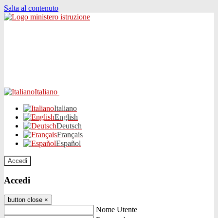
Salta al contenuto
Italiano
Italiano
English
Deutsch
Français
Español
Accedi
Accedi
button close
×
Nome Utente