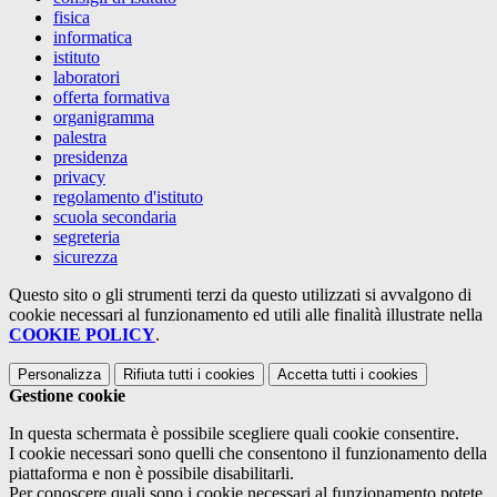
fisica
informatica
istituto
laboratori
offerta formativa
organigramma
palestra
presidenza
privacy
regolamento d'istituto
scuola secondaria
segreteria
sicurezza
Questo sito o gli strumenti terzi da questo utilizzati si avvalgono di
cookie necessari al funzionamento ed utili alle finalità illustrate nella
COOKIE POLICY
.
Personalizza
Rifiuta tutti
i cookies
Accetta tutti
i cookies
Gestione cookie
In questa schermata è possibile scegliere quali cookie consentire.
I cookie necessari sono quelli che consentono il funzionamento della
piattaforma e non è possibile disabilitarli.
Per conoscere quali sono i cookie necessari al funzionamento potete