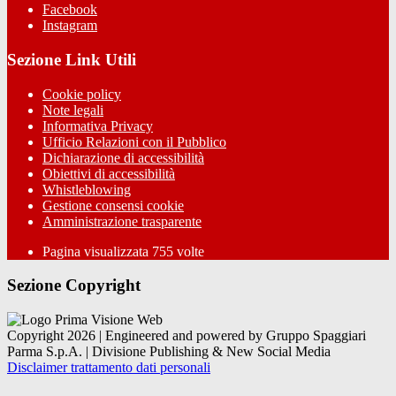
Facebook
Instagram
Sezione Link Utili
Cookie policy
Note legali
Informativa Privacy
Ufficio Relazioni con il Pubblico
Dichiarazione di accessibilità
Obiettivi di accessibilità
Whistleblowing
Gestione consensi cookie
Amministrazione trasparente
Pagina visualizzata
755
volte
Sezione Copyright
Copyright 2026 | Engineered and powered by Gruppo Spaggiari
Parma S.p.A. | Divisione Publishing & New Social Media
Disclaimer trattamento dati personali