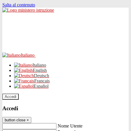
Salta al contenuto
Italiano
Italiano
English
Deutsch
Français
Español
Accedi
Accedi
button close
×
Nome Utente