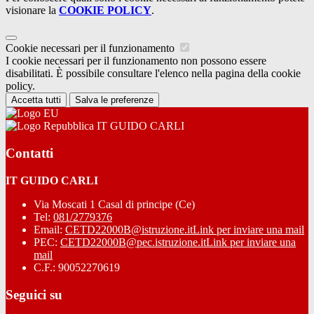
visionare la
COOKIE POLICY
.
Cookie necessari per il funzionamento
I cookie necessari per il funzionamento non possono essere
disabilitati. È possibile consultare l'elenco nella pagina della cookie
policy.
Accetta tutti
Salva le preferenze
IT GUIDO CARLI
Contatti
IT GUIDO CARLI
Via Moscati 1 Casal di principe (Ce)
Tel:
081/2779376
Email:
CETD22000B@istruzione.it
Link per inviare una mail
PEC:
CETD22000B@pec.istruzione.it
Link per inviare una
mail
C.F.: 90052270619
Seguici su