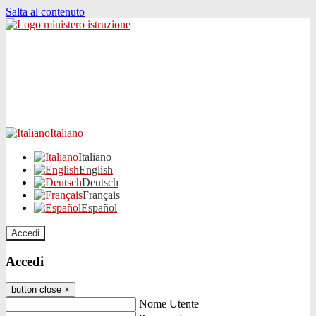
Salta al contenuto
Italiano
Italiano
English
Deutsch
Français
Español
Accedi
Accedi
button close
×
Nome Utente