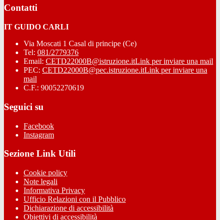
Contatti
IT GUIDO CARLI
Via Moscati 1 Casal di principe (Ce)
Tel:
081/2779376
Email:
CETD22000B@istruzione.it
Link per inviare una mail
PEC:
CETD22000B@pec.istruzione.it
Link per inviare una
mail
C.F.: 90052270619
Seguici su
Facebook
Instagram
Sezione Link Utili
Cookie policy
Note legali
Informativa Privacy
Ufficio Relazioni con il Pubblico
Dichiarazione di accessibilità
Obiettivi di accessibilità