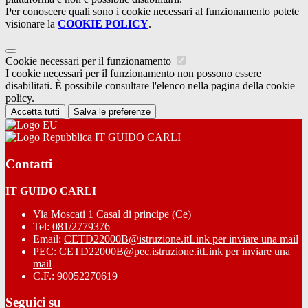
Per conoscere quali sono i cookie necessari al funzionamento potete
visionare la
COOKIE POLICY
.
Cookie necessari per il funzionamento
I cookie necessari per il funzionamento non possono essere
disabilitati. È possibile consultare l'elenco nella pagina della cookie
policy.
Accetta tutti
Salva le preferenze
IT GUIDO CARLI
Contatti
IT GUIDO CARLI
Via Moscati 1 Casal di principe (Ce)
Tel:
081/2779376
Email:
CETD22000B@istruzione.it
Link per inviare una mail
PEC:
CETD22000B@pec.istruzione.it
Link per inviare una
mail
C.F.: 90052270619
Seguici su