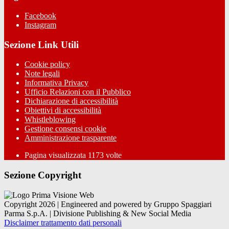
Facebook
Instagram
Sezione Link Utili
Cookie policy
Note legali
Informativa Privacy
Ufficio Relazioni con il Pubblico
Dichiarazione di accessibilità
Obiettivi di accessibilità
Whistleblowing
Gestione consensi cookie
Amministrazione trasparente
Pagina visualizzata
1173
volte
Sezione Copyright
Copyright 2026 | Engineered and powered by Gruppo Spaggiari
Parma S.p.A. | Divisione Publishing & New Social Media
Disclaimer trattamento dati personali