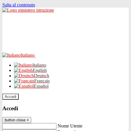
Salta al contenuto
Italiano
Italiano
English
Deutsch
Français
Español
Accedi
Accedi
button close
×
Nome Utente