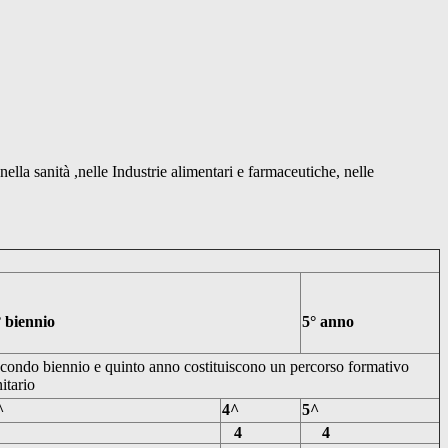
nella sanità ,nelle Industrie alimentari e farmaceutiche, nelle
° biennio
5
° anno
condo biennio e quinto anno costituiscono un percorso formativo
itario
^
4
^
5^
4
4