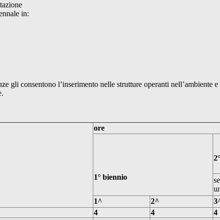
tazione
ennale in:
enze gli consentono l’inserimento nelle strutture operanti nell’ambiente e 
e.
ore
2
1
° biennio
se
un
1^
2^
3
4
4
4