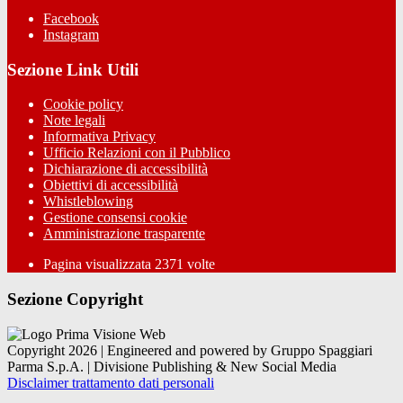
Facebook
Instagram
Sezione Link Utili
Cookie policy
Note legali
Informativa Privacy
Ufficio Relazioni con il Pubblico
Dichiarazione di accessibilità
Obiettivi di accessibilità
Whistleblowing
Gestione consensi cookie
Amministrazione trasparente
Pagina visualizzata
2371
volte
Sezione Copyright
Copyright 2026 | Engineered and powered by Gruppo Spaggiari
Parma S.p.A. | Divisione Publishing & New Social Media
Disclaimer trattamento dati personali