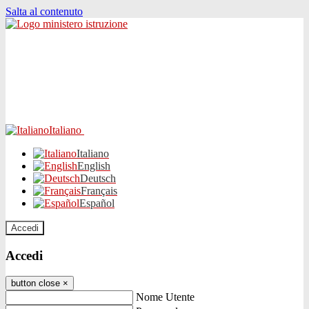
Salta al contenuto
Italiano
Italiano
English
Deutsch
Français
Español
Accedi
Accedi
button close
×
Nome Utente