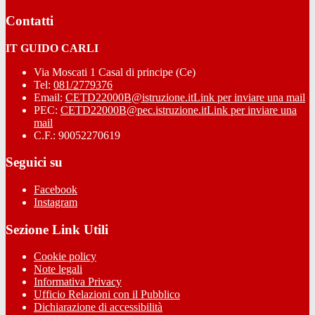
Contatti
IT GUIDO CARLI
Via Moscati 1 Casal di principe (Ce)
Tel:
081/2779376
Email:
CETD22000B@istruzione.it
Link per inviare una mail
PEC:
CETD22000B@pec.istruzione.it
Link per inviare una
mail
C.F.: 90052270619
Seguici su
Facebook
Instagram
Sezione Link Utili
Cookie policy
Note legali
Informativa Privacy
Ufficio Relazioni con il Pubblico
Dichiarazione di accessibilità