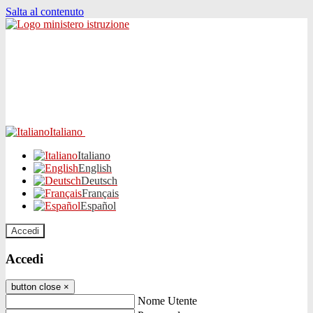
Salta al contenuto
Italiano
Italiano
English
Deutsch
Français
Español
Accedi
Accedi
button close
×
Nome Utente