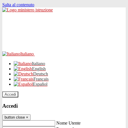
Salta al contenuto
Italiano
Italiano
English
Deutsch
Français
Español
Accedi
Accedi
button close
×
Nome Utente