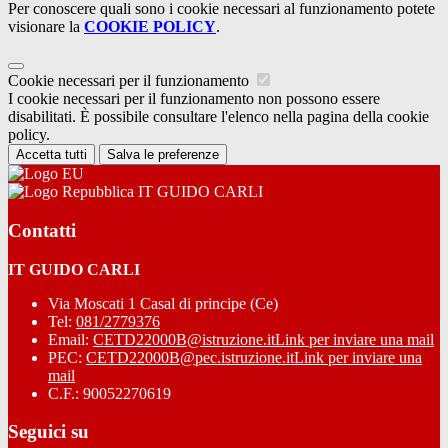
Per conoscere quali sono i cookie necessari al funzionamento potete
visionare la
COOKIE POLICY
.
Cookie necessari per il funzionamento
I cookie necessari per il funzionamento non possono essere
disabilitati. È possibile consultare l'elenco nella pagina della cookie
policy.
Accetta tutti
Salva le preferenze
IT GUIDO CARLI
Contatti
IT GUIDO CARLI
Via Moscati 1 Casal di principe (Ce)
Tel:
081/2779376
Email:
CETD22000B@istruzione.it
Link per inviare una mail
PEC:
CETD22000B@pec.istruzione.it
Link per inviare una
mail
C.F.: 90052270619
Seguici su