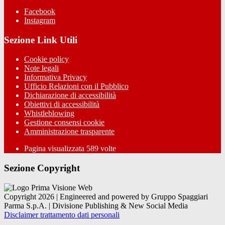
Facebook
Instagram
Sezione Link Utili
Cookie policy
Note legali
Informativa Privacy
Ufficio Relazioni con il Pubblico
Dichiarazione di accessibilità
Obiettivi di accessibilità
Whistleblowing
Gestione consensi cookie
Amministrazione trasparente
Pagina visualizzata
589
volte
Sezione Copyright
Copyright 2026 | Engineered and powered by Gruppo Spaggiari
Parma S.p.A. | Divisione Publishing & New Social Media
Disclaimer trattamento dati personali