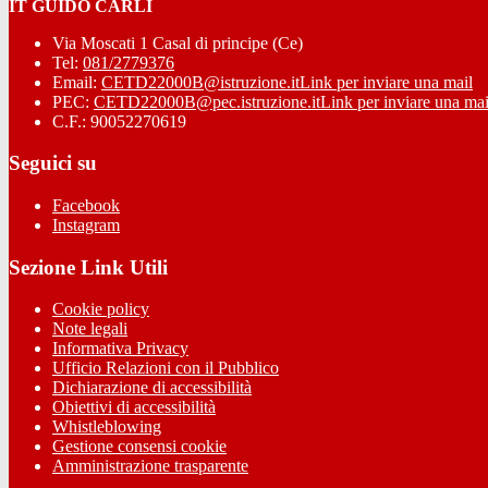
IT GUIDO CARLI
Via Moscati 1 Casal di principe (Ce)
Tel:
081/2779376
Email:
CETD22000B@istruzione.it
Link per inviare una mail
PEC:
CETD22000B@pec.istruzione.it
Link per inviare una mai
C.F.: 90052270619
Seguici su
Facebook
Instagram
Sezione Link Utili
Cookie policy
Note legali
Informativa Privacy
Ufficio Relazioni con il Pubblico
Dichiarazione di accessibilità
Obiettivi di accessibilità
Whistleblowing
Gestione consensi cookie
Amministrazione trasparente