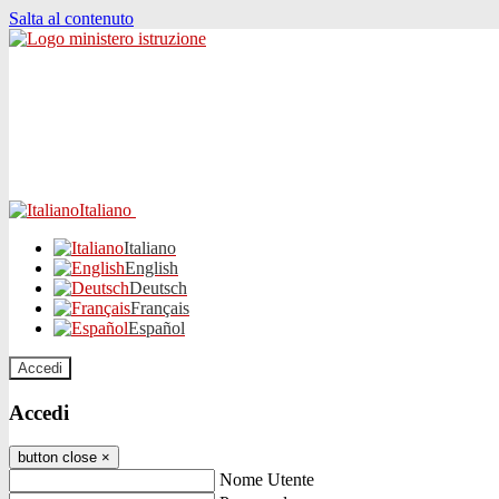
Salta al contenuto
Italiano
Italiano
English
Deutsch
Français
Español
Accedi
Accedi
button close
×
Nome Utente