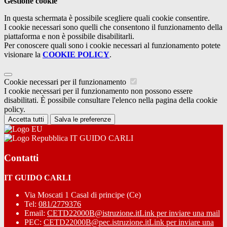
Gestione cookie
In questa schermata è possibile scegliere quali cookie consentire.
I cookie necessari sono quelli che consentono il funzionamento della
piattaforma e non è possibile disabilitarli.
Per conoscere quali sono i cookie necessari al funzionamento potete
visionare la
COOKIE POLICY
.
Cookie necessari per il funzionamento
I cookie necessari per il funzionamento non possono essere
disabilitati. È possibile consultare l'elenco nella pagina della cookie
policy.
Accetta tutti
Salva le preferenze
IT GUIDO CARLI
Contatti
IT GUIDO CARLI
Via Moscati 1 Casal di principe (Ce)
Tel:
081/2779376
Email:
CETD22000B@istruzione.it
Link per inviare una mail
PEC:
CETD22000B@pec.istruzione.it
Link per inviare una