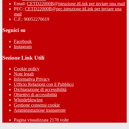
Email:
CETD22000B@istruzione.it
Link per inviare una mail
PEC:
CETD22000B@pec.istruzione.it
Link per inviare una
mail
C.F.: 90052270619
Seguici su
Facebook
Instagram
Sezione Link Utili
Cookie policy
Note legali
Informativa Privacy
Ufficio Relazioni con il Pubblico
Dichiarazione di accessibilità
Obiettivi di accessibilità
Whistleblowing
Gestione consensi cookie
Amministrazione trasparente
Pagina visualizzata
2178
volte