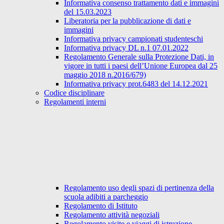
Informativa consenso trattamento dati e immagini
del 15.03.2023
Liberatoria per la pubblicazione di dati e
immagini
Informativa privacy campionati studenteschi
Informativa privacy DL n.1 07.01.2022
Regolamento Generale sulla Protezione Dati, in
vigore in tutti i paesi dell’Unione Europea dal 25
maggio 2018 n.2016/679)
Informativa privacy prot.6483 del 14.12.2021
Codice disciplinare
Regolamenti interni
Regolamento uso degli spazi di pertinenza della
scuola adibiti a parcheggio
Regolamento di Istituto
Regolamento attività negoziali
Regolamento visite e viaggi di istruzione