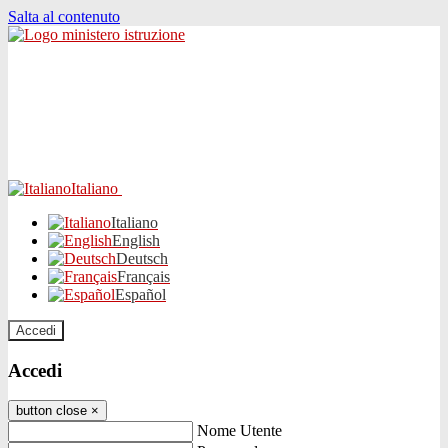
Salta al contenuto
Italiano
Italiano
English
Deutsch
Français
Español
Accedi
Accedi
button close
×
Nome Utente