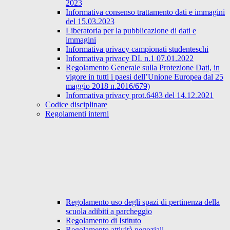
2023
Informativa consenso trattamento dati e immagini
del 15.03.2023
Liberatoria per la pubblicazione di dati e
immagini
Informativa privacy campionati studenteschi
Informativa privacy DL n.1 07.01.2022
Regolamento Generale sulla Protezione Dati, in
vigore in tutti i paesi dell’Unione Europea dal 25
maggio 2018 n.2016/679)
Informativa privacy prot.6483 del 14.12.2021
Codice disciplinare
Regolamenti interni
Regolamento uso degli spazi di pertinenza della
scuola adibiti a parcheggio
Regolamento di Istituto
Regolamento attività negoziali