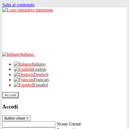
Salta al contenuto
Italiano
Italiano
English
Deutsch
Français
Español
Accedi
Accedi
button close
×
Nome Utente