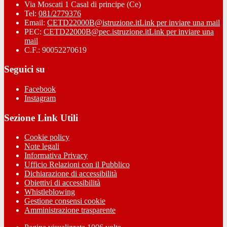
Via Moscati 1 Casal di principe (Ce)
Tel:
081/2779376
Email:
CETD22000B@istruzione.it
Link per inviare una mail
PEC:
CETD22000B@pec.istruzione.it
Link per inviare una
mail
C.F.: 90052270619
Seguici su
Facebook
Instagram
Sezione Link Utili
Cookie policy
Note legali
Informativa Privacy
Ufficio Relazioni con il Pubblico
Dichiarazione di accessibilità
Obiettivi di accessibilità
Whistleblowing
Gestione consensi cookie
Amministrazione trasparente