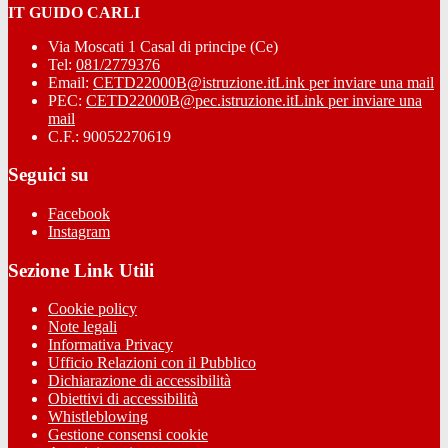
IT GUIDO CARLI
Via Moscati 1 Casal di principe (Ce)
Tel:
081/2779376
Email:
CETD22000B@istruzione.it
Link per inviare una mail
PEC:
CETD22000B@pec.istruzione.it
Link per inviare una
mail
C.F.: 90052270619
Seguici su
Facebook
Instagram
Sezione Link Utili
Cookie policy
Note legali
Informativa Privacy
Ufficio Relazioni con il Pubblico
Dichiarazione di accessibilità
Obiettivi di accessibilità
Whistleblowing
Gestione consensi cookie