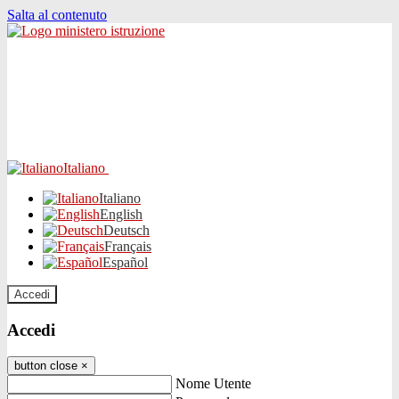
Salta al contenuto
Italiano
Italiano
English
Deutsch
Français
Español
Accedi
Accedi
button close
×
Nome Utente