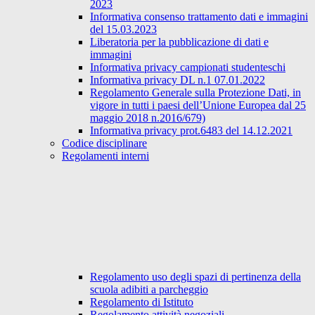
2023
Informativa consenso trattamento dati e immagini
del 15.03.2023
Liberatoria per la pubblicazione di dati e
immagini
Informativa privacy campionati studenteschi
Informativa privacy DL n.1 07.01.2022
Regolamento Generale sulla Protezione Dati, in
vigore in tutti i paesi dell’Unione Europea dal 25
maggio 2018 n.2016/679)
Informativa privacy prot.6483 del 14.12.2021
Codice disciplinare
Regolamenti interni
Regolamento uso degli spazi di pertinenza della
scuola adibiti a parcheggio
Regolamento di Istituto
Regolamento attività negoziali