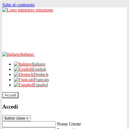
Salta al contenuto
Italiano
Italiano
English
Deutsch
Français
Español
Accedi
Accedi
button close
×
Nome Utente