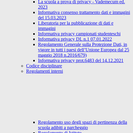
La scuola a prova di privacy - Vademecum ed.
2023
Informativa consenso trattamento dati e immagini
del 15.03.2023
Liberatoria per la pubblicazione di dati e
immagini
Informativa privacy campionati studenteschi
Informativa privacy DL n.1 07.01.2022
Regolamento Generale sulla Protezione Dati, in
vigore in tutti i paesi dell’Unione Europea dal 25
maggio 2018 n.2016/679)
Informativa privacy prot.6483 del 14.12.2021
Codice disciplinare
Regolamenti interni
Regolamento uso degli spazi di pertinenza della
scuola adibiti a parcheggio
Regolamento di Istituto