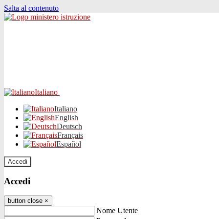
Salta al contenuto
Italiano
Italiano
English
Deutsch
Français
Español
Accedi
Accedi
button close
×
Nome Utente