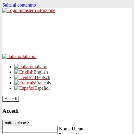
Salta al contenuto
Italiano
Italiano
English
Deutsch
Français
Español
Accedi
Accedi
button close
×
Nome Utente