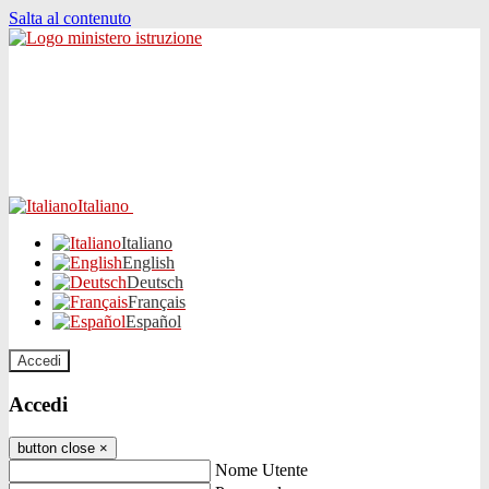
Salta al contenuto
Italiano
Italiano
English
Deutsch
Français
Español
Accedi
Accedi
button close
×
Nome Utente