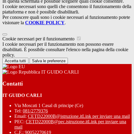
In questa schermata è possibile scegliere quali cookie consentire.
I cookie necessari sono quelli che consentono il funzionamento della
piattaforma e non è possibile disabilitarli.
Per conoscere quali sono i cookie necessari al funzionamento potete
visionare la
COOKIE POLICY
.
Cookie necessari per il funzionamento
I cookie necessari per il funzionamento non possono essere
disabilitati. È possibile consultare l'elenco nella pagina della cookie
policy.
Accetta tutti
Salva le preferenze
IT GUIDO CARLI
Contatti
IT GUIDO CARLI
Via Moscati 1 Casal di principe (Ce)
Tel:
081/2779376
Email:
CETD22000B@istruzione.it
Link per inviare una mail
PEC:
CETD22000B@pec.istruzione.it
Link per inviare una
mail
C.F.: 90052270619