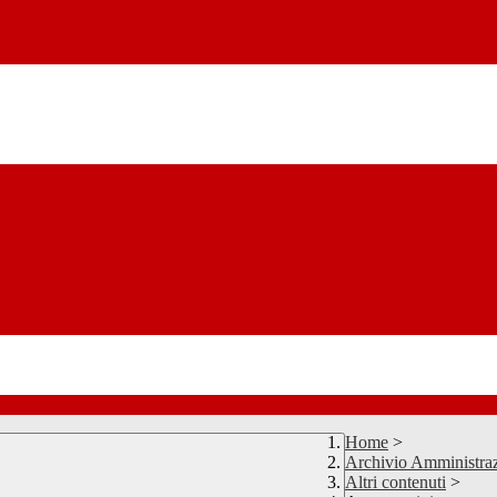
Home
>
Archivio Amministraz
Altri contenuti
>