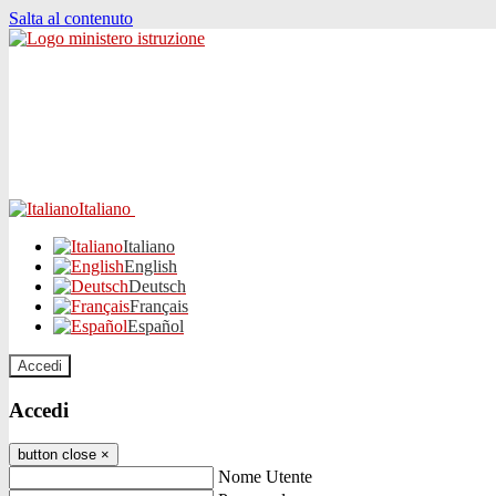
Salta al contenuto
Italiano
Italiano
English
Deutsch
Français
Español
Accedi
Accedi
button close
×
Nome Utente