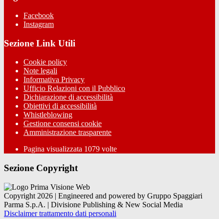
Facebook
Instagram
Sezione Link Utili
Cookie policy
Note legali
Informativa Privacy
Ufficio Relazioni con il Pubblico
Dichiarazione di accessibilità
Obiettivi di accessibilità
Whistleblowing
Gestione consensi cookie
Amministrazione trasparente
Pagina visualizzata
1079
volte
Sezione Copyright
Copyright 2026 | Engineered and powered by Gruppo Spaggiari
Parma S.p.A. | Divisione Publishing & New Social Media
Disclaimer trattamento dati personali