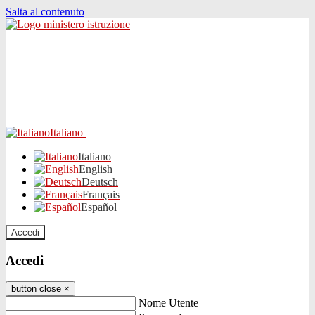
Salta al contenuto
Italiano
Italiano
English
Deutsch
Français
Español
Accedi
Accedi
button close
×
Nome Utente