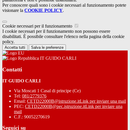
Per conoscere quali sono i cookie necessari al funzionamento potete
visionare la
COOKIE POLICY
.
Cookie necessari per il funzionamento
I cookie necessari per il funzionamento non possono essere
disabilitati. È possibile consultare l'elenco nella pagina della cookie
policy.
Accetta tutti
Salva le preferenze
IT GUIDO CARLI
Contatti
IT GUIDO CARLI
Via Moscati 1 Casal di principe (Ce)
Tel:
081/2779376
Email:
CETD22000B@istruzione.it
Link per inviare una mail
PEC:
CETD22000B@pec.istruzione.it
Link per inviare una
mail
C.F.: 90052270619
Seguici su