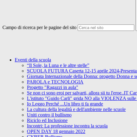
Campo di ricerca per le pagine del sito
Eventi della scuola
“Il Sole, la Luna e le altre stelle”
SCUOLA FUTURA Caserta 12-15 aprile 2024-Presentaz
Giornata Internazionale della Donna: progetto Donna e s
PAROLA e TECNOLOGIA
Progetto "Ragazzi in aula"
Se non ci sono eroi per salvarti, allora sii tu l'eroe..IT 
L'istituto "Guido Carli" grida NO alla VIOLENZA sulle
Io Leggo Perché ...Un libro ti fa grande
La cultura della legalità e dell'ambiente nelle scuole
Uniti contro il bullismo
Riciclo ed Inclusione
Incontri: La professione incontra la scuola
OPEN DAY 18 gennaio 2022
CYBER Bullismo