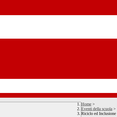
Home
>
Eventi della scuola
>
Riciclo ed Inclusione