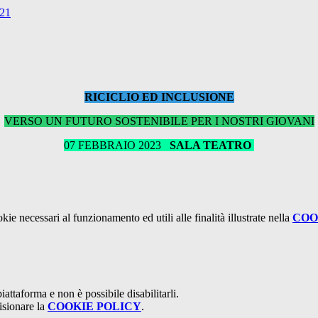
021
RICICLIO ED INCLUSIONE
VERSO UN FUTURO SOSTENIBILE PER I NOSTRI GIOVANI
07 FEBBRAIO 2023
SALA TEATRO
kie necessari al funzionamento ed utili alle finalità illustrate nella
COO
attaforma e non è possibile disabilitarli.
isionare la
COOKIE POLICY
.