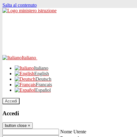
Salta al contenuto
Italiano
Italiano
English
Deutsch
Français
Español
Accedi
Accedi
button close
×
Nome Utente