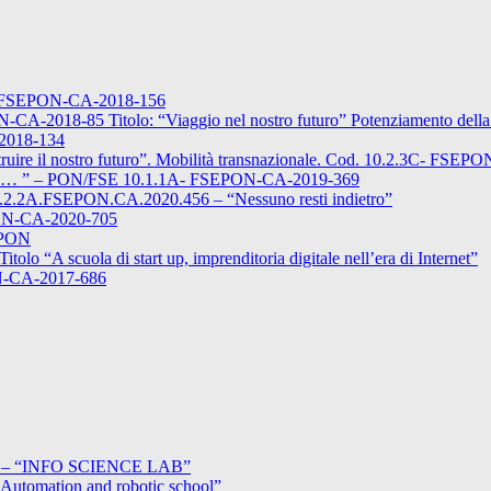
2A-FSEPON-CA-2018-156
2018-85 Titolo: “Viaggio nel nostro futuro” Potenziamento della 
-2018-134
uire il nostro futuro”. Mobilità transnazionale. Cod. 10.2.3C- FSEP
 – PON/FSE 10.1.1A- FSEPON-CA-2019-369
d. 10.2.2A.FSEPON.CA.2020.456 – “Nessuno resti indietro”
ON-CA-2020-705
EPON
A scuola di start up, imprenditoria digitale nell’era di Internet”
ON-CA-2017-686
2 – “INFO SCIENCE LAB”
tomation and robotic school”