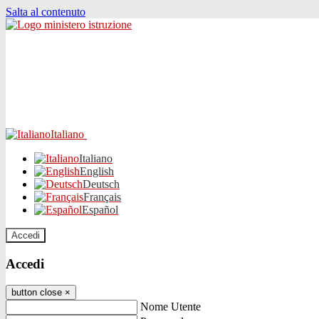
Salta al contenuto
Italiano
Italiano
English
Deutsch
Français
Español
Accedi
Accedi
button close
×
Nome Utente