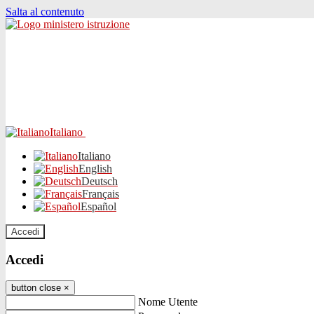
Salta al contenuto
Italiano
Italiano
English
Deutsch
Français
Español
Accedi
Accedi
button close
×
Nome Utente