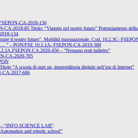
2A-FSEPON-CA-2018-156
2018-85 Titolo: “Viaggio nel nostro futuro” Potenziamento della 
-2018-134
uire il nostro futuro”. Mobilità transnazionale. Cod. 10.2.3C- FSEP
 – PON/FSE 10.1.1A- FSEPON-CA-2019-369
d. 10.2.2A.FSEPON.CA.2020.456 – “Nessuno resti indietro”
ON-CA-2020-705
EPON
A scuola di start up, imprenditoria digitale nell’era di Internet”
ON-CA-2017-686
2 – “INFO SCIENCE LAB”
tomation and robotic school”