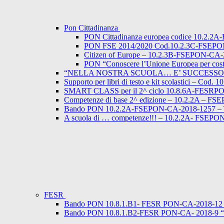
Pon Cittadinanza
PON Cittadinanza europea codice 10.2.
PON FSE 2014/2020 Cod.10.2.3C-FSEPON-CA-
Citizen of Europe – 10.2.3B-FSEPON-CA
PON “Conoscere l’Unione Europea per costr
“NELLA NOSTRA SCUOLA… E’ SUCCESSO… ”
Supporto per libri di testo e kit scolastici – Co
SMART CLASS per il 2^ ciclo 10.8.6A-FESRP
Competenze di base 2^ edizione – 10.2.2A – FS
Bando PON 10.2.2A-FSEPON-CA-2018-1257 – Titolo “
A scuola di … competenze!!! – 10.2.2A- FSEP
FESR
Bando PON 10.8.1.B1- FESR PON-CA-2018-1
Bando PON 10.8.1.B2-FESR PON-CA- 2018-9 “Au