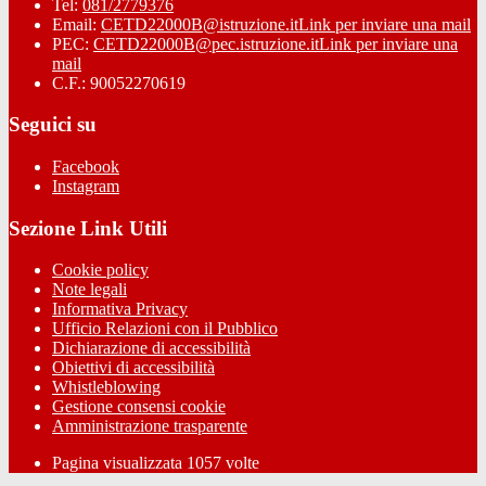
Tel:
081/2779376
Email:
CETD22000B@istruzione.it
Link per inviare una mail
PEC:
CETD22000B@pec.istruzione.it
Link per inviare una
mail
C.F.: 90052270619
Seguici su
Facebook
Instagram
Sezione Link Utili
Cookie policy
Note legali
Informativa Privacy
Ufficio Relazioni con il Pubblico
Dichiarazione di accessibilità
Obiettivi di accessibilità
Whistleblowing
Gestione consensi cookie
Amministrazione trasparente
Pagina visualizzata
1057
volte