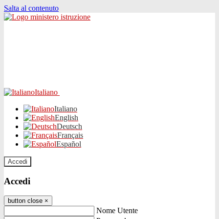
Salta al contenuto
Italiano
Italiano
English
Deutsch
Français
Español
Accedi
Accedi
button close
×
Nome Utente