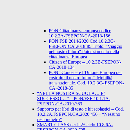
PON Cittadinanza europea codice
10.2.2A-FSEPON-CA-2018-156
PON FSE 2014/2020 Cod.10.2.3C-
FSEPON-CA-2018-85 Titolo: “Viaggio
nel nostro futuro” Potenziamento della
cittadinanza Europea
Citizen of Europe – 10.2.3B-FSEPON-
CA-2018-134
PON “Conoscere l’Unione Europea per
costruire il nostro futuro”. Mobilità
transnazionale. Cod. 10.2.3C- FSEPON-
CA -2018-85
“NELLA NOSTRA SCUOLA… E’
SUCCESSO… ” – PON/FSE 10.1.1A-
FSEPON-CA-2019-369
Supporto per libri di testo e kit scolastici – Cod.
10.2.2A.FSEPON.CA.2020.456 – “Nessuno
resti indietro”
SMART CLASS per il 2^ ciclo 10.8.6A-
FESRPON-CA-2020-705